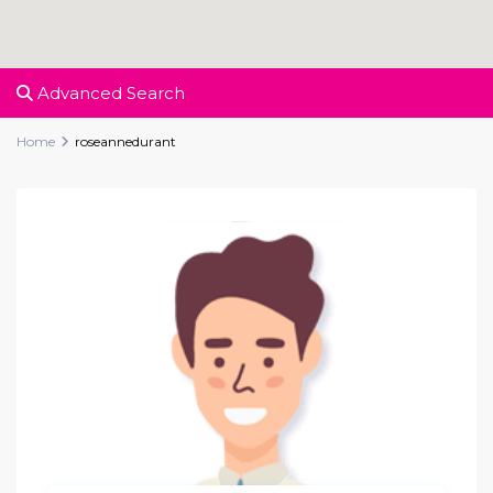
Advanced Search
Home
roseannedurant