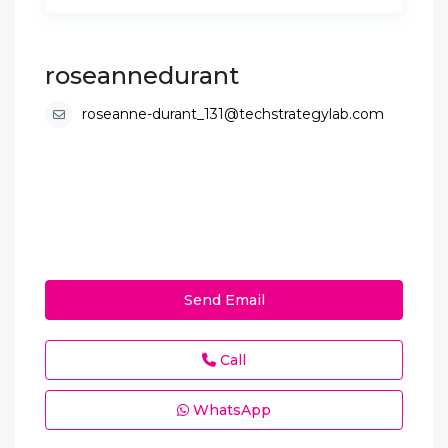
roseannedurant
roseanne-durant_131@techstrategylab.com
Send Email
Call
WhatsApp