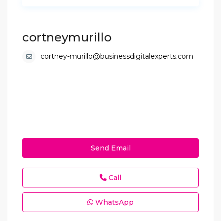
cortneymurillo
cortney-murillo@businessdigitalexperts.com
Send Email
Call
WhatsApp