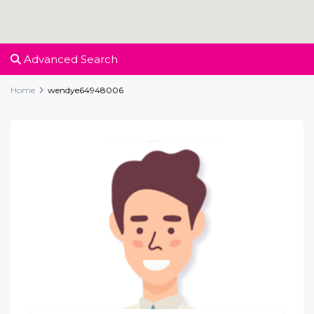
Advanced Search
Home
wendye64948006