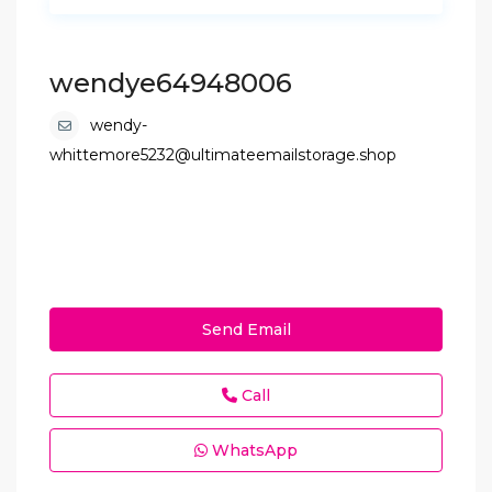
wendye64948006
wendy-
whittemore5232@ultimateemailstorage.shop
Send Email
Call
WhatsApp