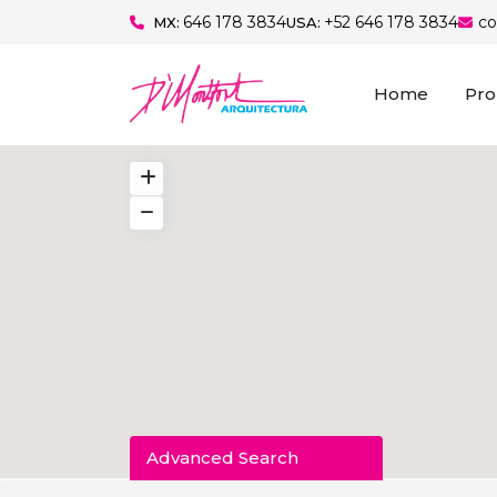
646 178 3834
+52 646 178 3834
c
MX:
USA:
Home
Pro
Advanced Search