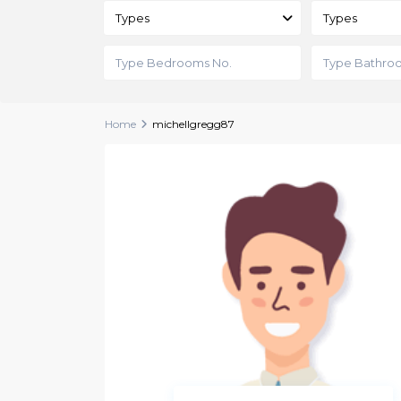
Types
Types
Home
michellgregg87