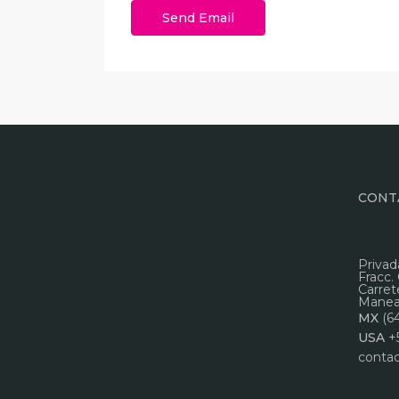
CONT
Privad
Fracc.
Carret
Manead
MX
(6
USA
+
conta