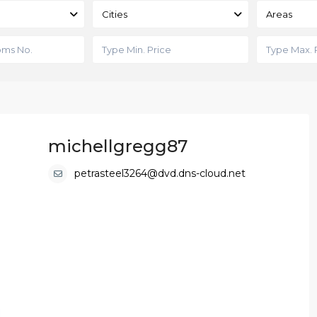
Cities
Areas
michellgregg87
petrasteel3264@dvd.dns-cloud.net