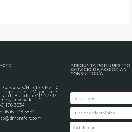
ACTO
PREGUNTA POR NUESTRO
SERVICIO DE ASESORÍA Y
CONSULTORÍA
a Córdoba S/N Lote 6 MZ. 10
 Campestre San Miguel, km3
era a la Bufadora. C.P. 22793,
ero, Ensenada, B.C.
46) 178 3834
52 (646) 178 3834
cto@dmontfort.com