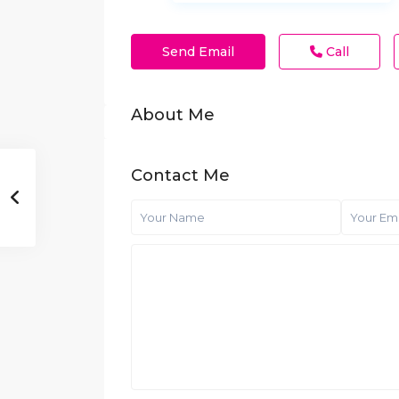
Send Email
Call
About Me
Contact Me