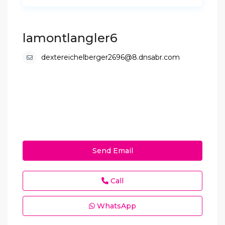
lamontlangler6
dextereichelberger2696@8.dnsabr.com
Send Email
Call
WhatsApp