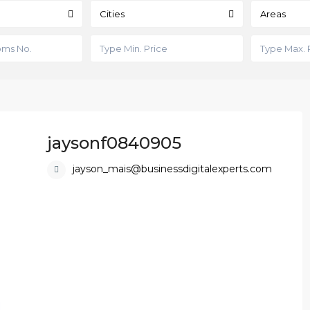
Cities
Areas
jaysonf0840905
jayson_mais@businessdigitalexperts.com