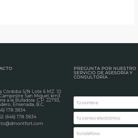
ACTO
PREGUNTA POR NUESTRO
SERVICIO DE ASESORÍA Y
CONSULTORÍA
a Córdoba S/N Lote 6 MZ. 10
 Campestre San Miguel, km3
era a la Bufadora. C.P. 22793,
ero, Ensenada, B.C.
46) 178 3834
52 (646) 178 3834
cto@dmontfort.com