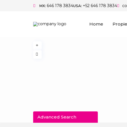
646 178 3834
+52 646 178 3834
c
MX:
USA:
Home
Propi
Advanced Search