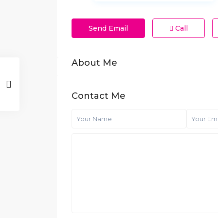
Send Email
Call
About Me
Contact Me