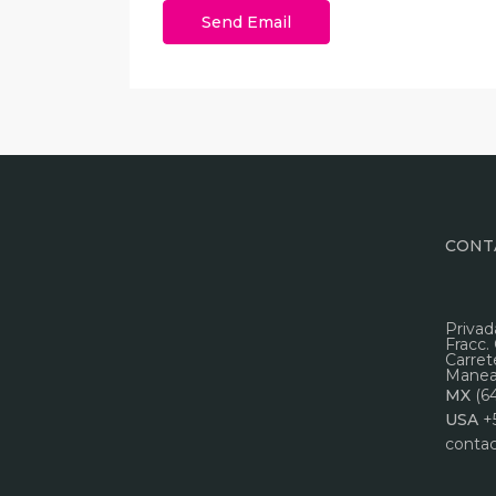
CONT
Privad
Fracc.
Carret
Manead
MX
(6
USA
+
conta