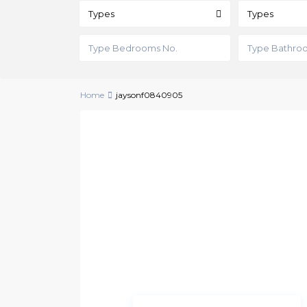
Types
Types
Home
jaysonf0840905