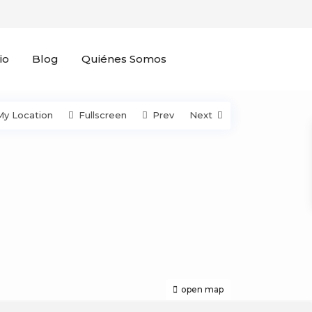
io
Blog
Quiénes Somos
My Location
Fullscreen
Prev
Next
open map