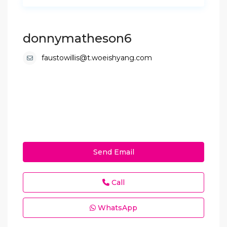
donnymatheson6
faustowillis@t.woeishyang.com
Send Email
Call
WhatsApp