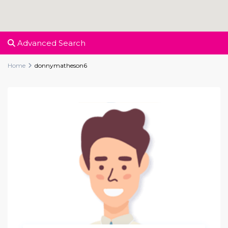
Advanced Search
Home
donnymatheson6