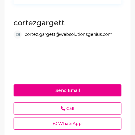
cortezgargett
cortez.gargett@websolutionsgenius.com
Send Email
Call
WhatsApp