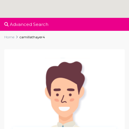
Advanced Search
Home
camillathayer4