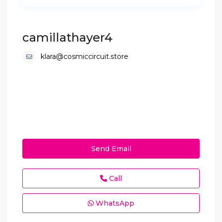
camillathayer4
klara@cosmiccircuit.store
Send Email
Call
WhatsApp