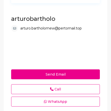
arturobartholo
arturo.bartholomew@pertomail.top
Send Email
Call
WhatsApp