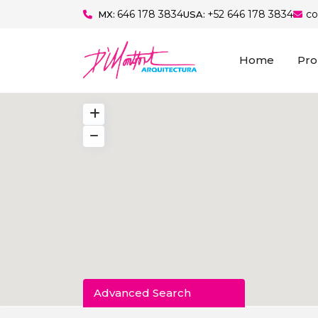
646 178 3834
+52 646 178 3834
c
MX:
USA:
Home
Pro
Advanced Search