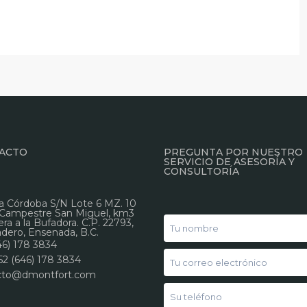
ACTO
PREGUNTA POR NUESTRO
SERVICIO DE ASESORÍA Y
CONSULTORÍA
a Córdoba S/N Lote 6 MZ. 10
 Campestre San Miguel, km3
era a la Bufadora. C.P. 22793,
ero, Ensenada, B.C.
46) 178 3834
52 (646) 178 3834
cto@dmontfort.com