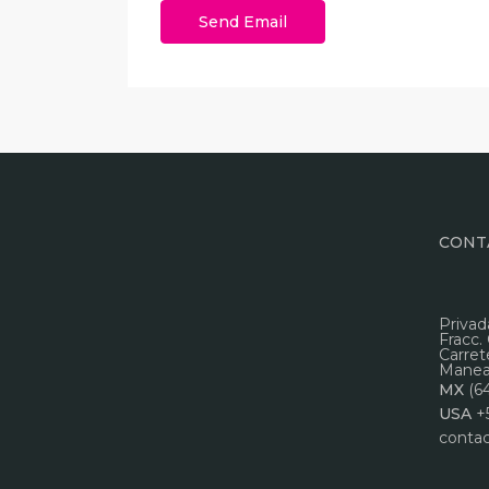
CONT
Privad
Fracc.
Carret
Manead
MX
(6
USA
+
conta