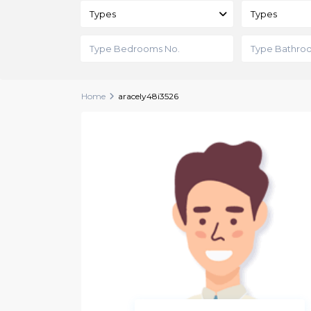
Types
Types
Home
aracely48i3526