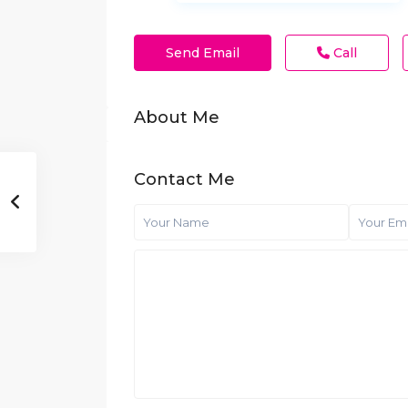
Send Email
Call
About Me
Contact Me