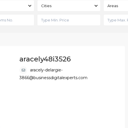
Cities
Areas
aracely48i3526
aracely-delargie-
3866@businessdigitalexperts.com